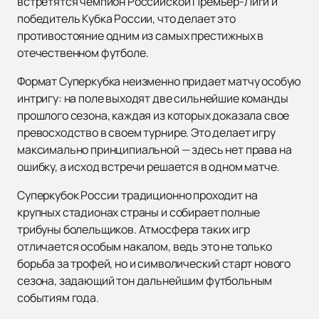
встретятся чемпион Российской Премьер-Лиги и
победитель Кубка России, что делает это
противостояние одним из самых престижных в
отечественном футболе.
Формат Суперкубка неизменно придает матчу особую
интригу: на поле выходят две сильнейшие команды
прошлого сезона, каждая из которых доказала свое
превосходство в своем турнире. Это делает игру
максимально принципиальной — здесь нет права на
ошибку, а исход встречи решается в одном матче.
Суперкубок России традиционно проходит на
крупных стадионах страны и собирает полные
трибуны болельщиков. Атмосфера таких игр
отличается особым накалом, ведь это не только
борьба за трофей, но и символический старт нового
сезона, задающий тон дальнейшим футбольным
событиям года.