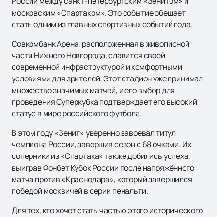
России между санкт-петербургским «Зенитом» и
московским «Спартаком». Это событие обещает
стать одним из главных спортивных событий года.
Совкомбанк Арена, расположенная в живописной
части Нижнего Новгорода, славится своей
современной инфраструктурой и комфортными
условиями для зрителей. Этот стадион уже принимал
множество значимых матчей, и его выбор для
проведения Суперкубка подтверждает его высокий
статус в мире российского футбола.
В этом году «Зенит» уверенно завоевал титул
чемпиона России, завершив сезон с 68 очками. Их
соперники из «Спартака» также добились успеха,
выиграв Фонбет Кубок России после напряжённого
матча против «Краснодара», который завершился
победой москвичей в серии пенальти.
Для тех, кто хочет стать частью этого исторического