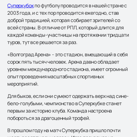
Суперкубок
по футболу проводится в нашей стране с
2003 года, и с тех пор проводится ежегодно, став
доброй традицией, которая собирает зрителей со
всей страны. В отличие от РПЛ, который длится для
каждой команды-участницы на протяжении тридцати
туров, тут все решается за раз.
«Волгоград Арена» - это стадион, вмещающий в себя
сорок пять тысяч человек. Арена давно обладает
уровнем международного стадиона, имеет огромный
опыт проведения масштабных спортивных
мероприятий.
Для быков, если они сумеют одержать верх над сине-
бело-голубыми, чемпионство в Суперкубке станет
первым за историю клуба. Команда настроена
побороться за драгоценный трофей.
В прошлом году на матч Суперкубка пришло почти